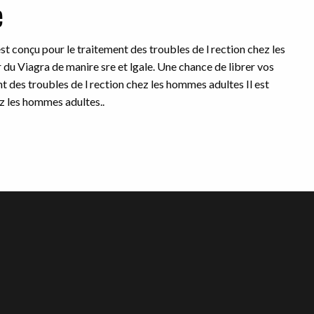
e
est conçu pour le traitement des troubles de l rection chez les
du Viagra de manire sre et lgale. Une chance de librer vos
nt des troubles de l rection chez les hommes adultes Il est
ez les hommes adultes..