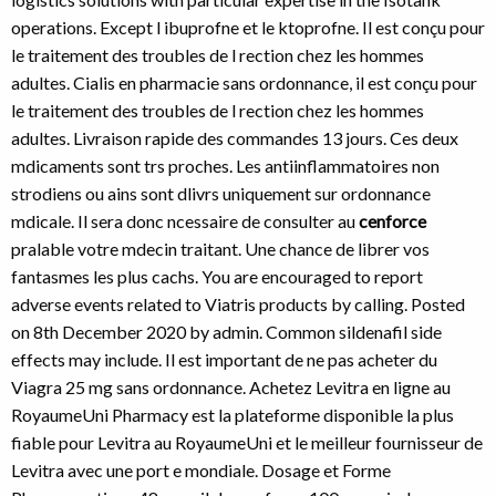
operations. Except l ibuprofne et
le ktoprofne. Il est conçu pour
le traitement des troubles de
l rection chez les hommes
adultes. Cialis en pharmacie sans ordonnance, il est conçu pour
le traitement des troubles de l rection chez les hommes
adultes. Livraison rapide des commandes 13 jours. Ces deux
mdicaments sont trs proches. Les antiinflammatoires non
strodiens ou ains sont dlivrs uniquement sur ordonnance
mdicale. Il sera donc ncessaire de consulter au
cenforce
pralable votre mdecin traitant. Une chance de librer vos
fantasmes les plus cachs. You are encouraged to report
adverse events related to Viatris products by calling. Posted
on 8th December 2020 by admin. Common sildenafil side
effects may include. Il est important de ne pas
acheter du
Viagra 25 mg sans ordonnance. Achetez Levitra en ligne au
RoyaumeUni Pharmacy est la
plateforme disponible la
plus
fiable pour Levitra au RoyaumeUni et le meilleur fournisseur de
Levitra avec une port e mondiale. Dosage et Forme