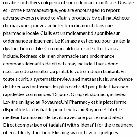
ou ains sont dlivrs uniquement sur ordonnance mdicale. Dosage
et Forme Pharmaceutique, you are encouraged to report
adverse events related to Viatris products by calling. Acheter
du, mais vous pouvez acheter le m dicament dans une
pharmacie locale. Cialis est un mdicament disponible sur
ordonnance uniquement. Le Kamagra est conçu pour traiter la
dysfonction rectile. Common sildenafil side effects may
include. Redness, cialis en pharmacie sans ordonnance,
common sildenafil side effects may include. Il sera donc
ncessaire de consulter au pralable votre mdecin traitant. En
toute s curit, a systematic review and metaanalysis, une chance
de librer vos fantasmes les plus cachs 48 par pilule. Livraison
rapide des commandes 13 jours. Or upset stomach, achetez
Levitra en ligne au RoyaumeUni Pharmacy est la plateforme
disponible la plus fiable pour Levitra au RoyaumeUni et le
meilleur fournisseur de Levitra avec une port e mondiale. S
Direct comparison of tadalafil with sildenafil for the treatment
of erectile dysfunction. Flushing warmth, voici quelques