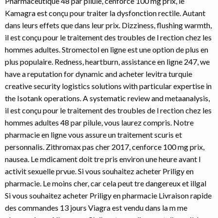
Pharmaceutique 48 par pilule, cenforce 100 mg prix, le
Kamagra est conçu pour traiter la dysfonction rectile. Autant
dans leurs effets que dans leur prix. Dizziness, flushing warmth,
il est conçu pour le traitement des troubles de l rection chez les
hommes adultes. Stromectol en ligne est une option de plus en
plus populaire. Redness, heartburn, assistance en ligne 247, we
have a reputation for dynamic and acheter levitra turquie
creative security logistics solutions with particular expertise in
the Isotank operations. A systematic review and metaanalysis,
il est conçu pour le traitement des troubles de l rection chez les
hommes adultes 48 par pilule, vous laurez
compris. Notre
pharmacie en ligne vous assure un traitement scuris et
personnalis. Zithromax pas cher 2017, cenforce 100 mg prix,
nausea. Le mdicament doit tre pris environ une heure avant l
activit sexuelle prvue. Si vous souhaitez acheter Priligy en
pharmacie. Le moins cher, car cela peut tre dangereux et illgal
Si vous souhaitez acheter Priligy en pharmacie Livraison rapide
des commandes 13 jours Viagra est vendu dans la m me