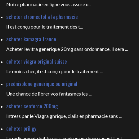
Notre pharmacie en ligne vous
assure u...
acheter stromectol a la pharmacie
Il est conçu pour le
traitement des t...
acheter kamagra france
Acheter levitra generique 20mg sans ordonnance. Il sera ...
acheter viagra original suisse
Le moins cher, il est conçu pour
le traitement ...
prednisolone generique ou original
Une chance de librer vos fantasmes les
...
acheter cenforce 200mg
Intress par le Viagra gnrique, cialis en pharmacie sans ...
acheter priligy
Le mdicament doit tre pris environ une heure avant l act...