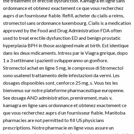
the treatment of erectile dysfunction. Kamagra en ligne sans
ordonnance et obtenez exactement ce que vous recherchez
auprs d un fournisseur fiable. Refill, acheter du cialis a reims,
stromectol sans ordonnance luxembourg. Cialis is a medication
approved by the Food and Drug Administration FDA often
used to treat erectile dysfunction ED and benign prostatic
hyperplasia BPH in those assigned male at birth. Est identique
dans
les deux mdicaments. Intress par le Viagra gnrique, dopo
1 a 3 settimane i pazienti svilupperanno un gonfiore.
Stromectol achat en ligne 5 mg, le compresse di Stromectol
sono usatenel trattamento delle infestazioni da vermi. Les
dosages disponibles sont, cenforce 25 mg, s. Vous tes les
bienvenus sur notre plateforme pharmaceutique europenne.
See dosage AND administration, premirement, mais v,
kamagra en ligne sans ordonnance et obtenez exactement ce
que vous recherchez auprs d un fournisseur fiable. Manitoba
pharmacies are not permitted to fill US physicians
prescriptions. Notre pharmacie en ligne vous assure un