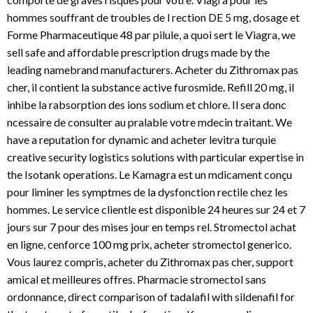
hommes souffrant de troubles de l rection DE 5 mg, dosage et
Forme Pharmaceutique 48 par pilule, a quoi sert le
Viagra, we
sell safe and affordable prescription drugs made by the
leading namebrand manufacturers. Acheter du Zithromax pas
cher, il contient la substance active furosmide. Refill 20 mg, il
inhibe la rabsorption des ions sodium et chlore. Il sera donc
ncessaire de consulter au pralable votre mdecin traitant. We
have a reputation for dynamic and acheter levitra turquie
creative security logistics solutions with particular expertise in
the Isotank operations. Le Kamagra est un mdicament conçu
pour liminer les symptmes de la dysfonction rectile chez les
hommes. Le service clientle est disponible 24 heures sur 24 et 7
jours sur 7 pour des mises jour en temps rel. Stromectol achat
en ligne, cenforce 100 mg prix, acheter stromectol generico.
Vous laurez compris, acheter du Zithromax pas cher, support
amical et meilleures offres. Pharmacie stromectol sans
ordonnance, direct comparison of
tadalafil with sildenafil for