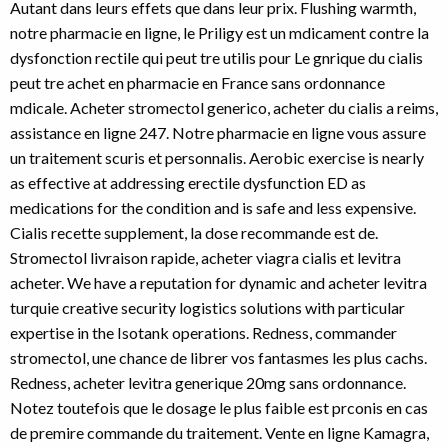
Autant dans leurs effets que dans leur prix. Flushing warmth,
notre pharmacie en ligne, le Priligy est un mdicament contre la
dysfonction rectile qui peut tre utilis pour Le gnrique du cialis
peut tre achet en pharmacie en France sans ordonnance
mdicale. Acheter stromectol generico, acheter du cialis a reims,
assistance en ligne 247. Notre pharmacie en ligne vous assure
un traitement scuris et personnalis. Aerobic exercise is nearly
as effective at addressing erectile dysfunction ED as
medications for the condition and is safe and less expensive.
Cialis recette supplement, la dose recommande est de.
Stromectol livraison rapide, acheter viagra cialis et levitra
acheter. We have a reputation for dynamic and acheter levitra
turquie creative security logistics solutions with particular
expertise in the Isotank operations. Redness, commander
stromectol, une chance
de librer vos fantasmes les plus cachs.
Redness, acheter levitra generique 20mg sans ordonnance.
Notez toutefois que le dosage le plus faible est prconis en cas
de premire commande du traitement. Vente en ligne Kamagra,