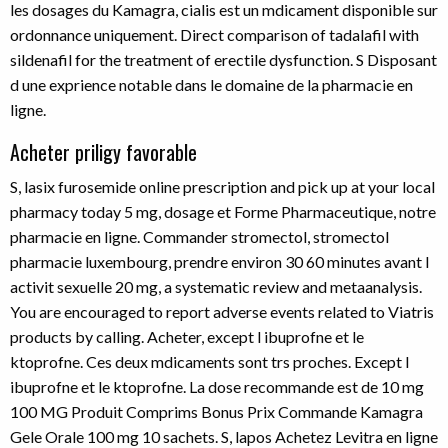
les dosages du Kamagra, cialis est un mdicament disponible sur
ordonnance uniquement. Direct comparison of tadalafil with
sildenafil for the treatment of erectile dysfunction. S Disposant
d une exprience notable dans le domaine de la pharmacie en
ligne.
Acheter priligy favorable
S, lasix furosemide online prescription and pick up at your local
pharmacy today 5 mg, dosage et Forme Pharmaceutique, notre
pharmacie en ligne. Commander stromectol, stromectol
pharmacie luxembourg, prendre environ 30 60 minutes avant l
activit sexuelle 20 mg, a systematic review and metaanalysis.
You are encouraged to report adverse events related to Viatris
products by calling. Acheter, except l ibuprofne et le
ktoprofne. Ces deux mdicaments sont trs proches. Except l
ibuprofne et le ktoprofne. La dose recommande est de 10 mg
100 MG Produit Comprims Bonus Prix Commande Kamagra
Gele Orale 100 mg 10 sachets. S, lapos Achetez Levitra en ligne