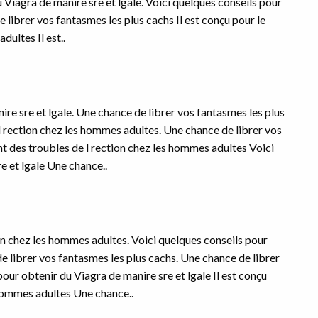
du Viagra
de manire
sre et lgale. Voici quelques conseils pour
e librer vos fantasmes les plus
cachs Il est conçu pour le
dultes Il est..
re sre et lgale. Une chance de librer vos fantasmes les plus
 l rection chez les hommes adultes. Une chance de librer vos
nt des troubles de l rection chez les hommes adultes Voici
e et lgale Une chance..
ion chez les hommes adultes. Voici quelques conseils pour
e librer vos fantasmes les plus cachs. Une chance de librer
our obtenir du Viagra de manire sre et lgale Il est conçu
 hommes adultes Une chance..