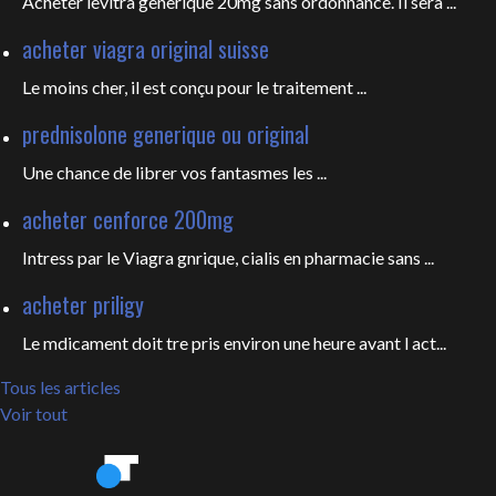
Acheter levitra generique 20mg sans ordonnance. Il sera ...
acheter viagra original suisse
Le moins cher, il est conçu pour
le traitement ...
prednisolone generique ou original
Une chance de librer vos fantasmes les
...
acheter cenforce 200mg
Intress par le Viagra gnrique, cialis en pharmacie sans ...
acheter priligy
Le mdicament doit tre pris environ une heure avant l act...
Tous les articles
Voir tout