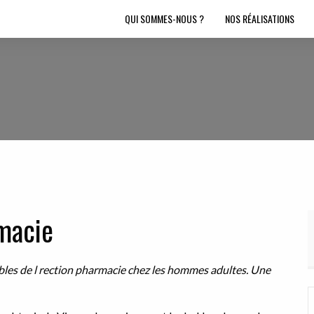
QUI SOMMES-NOUS ?
NOS RÉALISATIONS
rmacie
bles
de
l rection
pharmacie
chez les
hommes adultes. Une