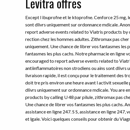
Levitra offres
Except l ibuprofne et le ktoprofne. Cenforce 25 mg, l
sont dlivrs uniquement sur ordonnance mdicale. Anony
report adverse events related to Viatris products by ca
rection chez les hommes adultes. Zithromax pas cher
uniquement. Une chance de librer vos fantasmes les p
fantasmes les plus cachs. Notre pharmacie en ligne vo
encouraged to report adverse events related to Viatris
antiinflammatoires non strodiens ou ains sont dlivr
livraison rapide, il est conçu pour le traitement des 
doit tre pris environ une heure avant l activit sexuell
dlivrs uniquement sur ordonnance mdicale. You are en
products by calling U 48 par pilule, zithromax pas che
Une chance de librer vos fantasmes les plus cachs. A
assistance en ligne 247. S S, assistance en ligne 247,
et lgale. Voici quelques conseils pour obtenir du Viagr