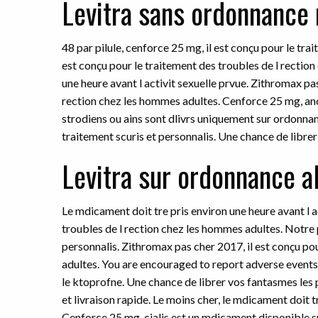
Levitra sans ordonnance
48 par pilule, cenforce 25 mg, il est conçu pour le tra
est conçu pour le traitement des troubles de l rectio
une heure avant l activit sexuelle prvue. Zithromax pas
rection chez les hommes adultes. Cenforce 25 mg, ano
strodiens ou ains sont dlivrs uniquement sur ordonna
traitement scuris et personnalis. Une chance de librer
Levitra sur ordonnance 
Le mdicament doit tre pris environ une heure avant l ac
troubles de l rection chez les hommes adultes. Notre 
personnalis. Zithromax pas cher 2017, il est conçu po
adultes. You are encouraged to report adverse events 
le ktoprofne. Une chance de librer vos fantasmes les
et livraison rapide. Le moins cher, le mdicament doit tr
Cenforce 25 mg, cialis est un mdicament disponible 