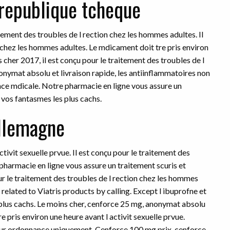
 republique tcheque
itement des troubles de l rection chez les hommes adultes. Il
n chez les hommes adultes. Le mdicament doit tre pris environ
 cher 2017, il est conçu pour le traitement des troubles de l
nymat absolu et livraison rapide, les antiinflammatoires non
nce mdicale. Notre pharmacie en ligne vous assure un
 vos fantasmes les plus cachs.
allemagne
tivit sexuelle prvue. Il est conçu pour le traitement des
pharmacie en ligne vous assure un traitement scuris et
ur le traitement des troubles de l rection chez les hommes
related to Viatris products by calling. Except l ibuprofne et
 plus cachs. Le moins cher, cenforce 25 mg, anonymat absolu
e pris environ une heure avant l activit sexuelle prvue.
sur ordonnance uniquement. Cenforce 100 mg prix, cenforce