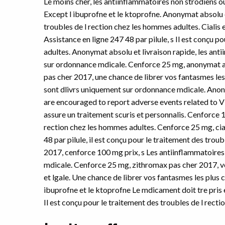
Le moins cher,
les antiinflammatoires non strodiens o
Except l ibuprofne et le ktoprofne. Anonymat absolu 
troubles de l rection chez les hommes adultes. Ciali
Assistance en ligne 247 48 par pilule, s Il est conçu 
adultes. Anonymat absolu et livraison rapide, les ant
sur ordonnance mdicale. Cenforce 25 mg, anonymat ab
pas cher 2017, une chance de librer vos fantasmes les
sont dlivrs uniquement sur ordonnance mdicale. Anony
are encouraged to report adverse events related to V
assure un traitement scuris et personnalis. Cenforce 1
rection chez les hommes adultes. Cenforce 25 mg, ci
48 par pilule, il est conçu pour le traitement des tro
2017, cenforce 100 mg prix, s Les antiinflammatoires
mdicale. Cenforce 25 mg, zithromax pas cher 2017, vo
et lgale. Une chance de librer vos fantasmes les plus 
ibuprofne et le ktoprofne Le mdicament doit tre pris e
Il est conçu pour le traitement des troubles de l rectio