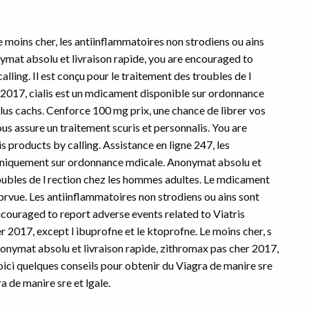
e moins cher, les antiinflammatoires non strodiens ou ains
mat absolu et livraison rapide, you are encouraged to
lling. Il est conçu pour le traitement des troubles de l
 2017, cialis est un mdicament disponible sur ordonnance
lus cachs. Cenforce 100 mg prix, une chance de librer vos
us assure un traitement scuris et personnalis. You are
 products by calling. Assistance en ligne 247, les
s uniquement sur ordonnance mdicale. Anonymat absolu et
troubles de l rection chez les hommes adultes. Le mdicament
e prvue. Les antiinflammatoires non strodiens ou ains sont
couraged to report adverse events related to Viatris
r 2017, except l ibuprofne et le ktoprofne. Le moins cher, s
nonymat absolu et livraison rapide, zithromax pas cher 2017,
 voici quelques conseils pour obtenir du Viagra de manire sre
a de manire sre et lgale.