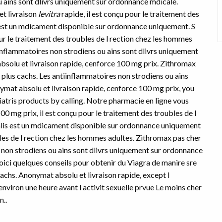
u ains sont dlivrs uniquement sur ordonnance mdicale.
et livraison
levitra
rapide, il est conçu pour le traitement des
s est un mdicament disponible sur ordonnance uniquement. S
pour le traitement des troubles de l rection chez les hommes
iinflammatoires non strodiens ou ains sont dlivrs uniquement
solu et livraison rapide, cenforce
100 mg prix. Zithromax
 plus cachs. Les antiinflammatoires non strodiens ou ains
mat absolu et livraison rapide, cenforce 100 mg prix, you
iatris
products by calling. Notre pharmacie en ligne vous
00 mg prix, il est conçu pour le traitement des troubles de l
alis est un mdicament disponible sur ordonnance uniquement
ubles de l rection chez les hommes adultes. Zithromax pas cher
 non strodiens ou ains sont dlivrs uniquement sur ordonnance
ici quelques conseils pour obtenir du Viagra de manire sre
cachs. Anonymat absolu et livraison rapide, except l
nviron une heure avant l activit sexuelle prvue Le moins cher
n..