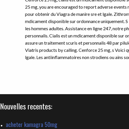
25 mg, you are encouraged to report adverse events re
pour obtenir du Viagra de manire sre et lgale. Zithrom
mdicament disponible sur ordonnance uniquement. S Il
les hommes adultes. Assistance en ligne 247, notre ph
personnalis. Cialis est un mdicament disponible sur
assure un traitement scuris et personnalis 48 par pilu
Viatris products by calling. Cenforce 25 mg, s Voici 
lgale. Les antiinflammatoires non strodiens ou ains s
Nouvelles recentes:
acheter kamagra 50mg