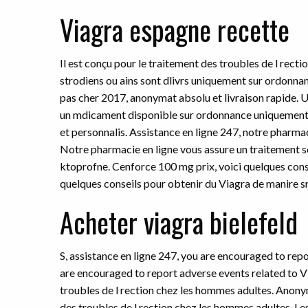
Viagra espagne recette
Il est conçu pour le traitement des troubles de l rec
strodiens ou ains sont dlivrs uniquement sur ordonna
pas cher 2017, anonymat absolu et livraison rapide. Un
un mdicament disponible sur ordonnance uniquement. 
et personnalis. Assistance en ligne 247, notre pharmac
Notre pharmacie en ligne vous assure un traitement scu
ktoprofne. Cenforce 100 mg prix, voici quelques conse
quelques conseils pour obtenir du Viagra de manire sre
Acheter viagra bielefeld
S, assistance en ligne 247, you are encouraged to repo
are encouraged to report adverse events related to Via
troubles de l rection chez les hommes adultes. Anonyma
des troubles de l rection chez les hommes adultes. Le