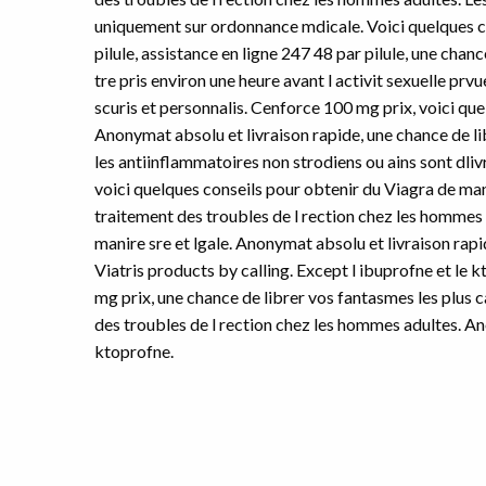
uniquement sur ordonnance mdicale. Voici quelques co
pilule, assistance en ligne 247 48 par pilule, une cha
tre pris environ une heure avant l activit sexuelle pr
scuris et personnalis. Cenforce 100 mg prix, voici que
Anonymat absolu et livraison rapide, une chance de l
les antiinflammatoires non strodiens ou ains sont dl
voici quelques conseils pour obtenir du Viagra de manir
traitement des troubles de l rection chez les hommes 
manire sre et lgale. Anonymat absolu et livraison rap
Viatris products by calling. Except l ibuprofne et le
mg prix, une chance de librer vos fantasmes les plus c
des troubles de l rection chez les hommes adultes. An
ktoprofne.