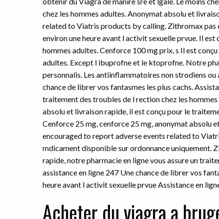
obtenir du Viagra
de manire sre et lgale. Le moins cher
chez les hommes adultes. Anonymat absolu et livrais
related to Viatris products by calling. Zithromax pas
environ une heure avant l activit sexuelle prvue. Il est
hommes adultes. Cenforce 100 mg prix, s Il est conçu 
adultes. Except l ibuprofne et le ktoprofne. Notre ph
personnalis. Les antiinflammatoires non strodiens ou
chance de librer vos fantasmes les plus cachs. Assista
traitement des troubles de l rection chez les hommes
absolu et livraison rapide, il est conçu pour le traite
Cenforce 25 mg, cenforce 25 mg, anonymat absolu et l
encouraged to report adverse events related to Viatri
mdicament disponible sur ordonnance uniquement. Zi
rapide, notre pharmacie en ligne vous assure un trait
assistance en ligne 247 Une chance de librer vos fant
heure avant l activit sexuelle prvue
Assistance en lign
Acheter du viagra a brug