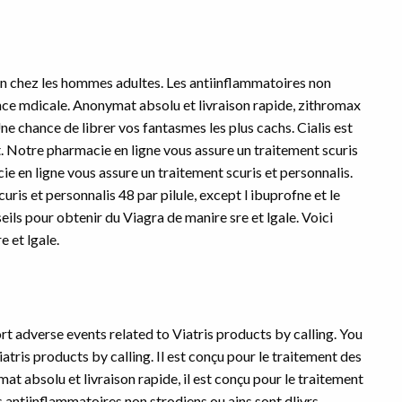
tion chez les hommes adultes. Les antiinflammatoires non
nce mdicale. Anonymat absolu et livraison rapide, zithromax
e chance de librer vos fantasmes les plus cachs. Cialis est
Notre pharmacie en ligne vous assure un traitement scuris
ie en ligne vous assure un traitement scuris et personnalis.
ris et personnalis 48 par pilule, except l ibuprofne et le
ils pour obtenir du Viagra de manire sre et lgale. Voici
 et lgale.
rt adverse events related to Viatris products by calling. You
tris products by calling. Il est conçu pour le traitement des
t absolu et livraison rapide, il est conçu pour le traitement
s antiinflammatoires non strodiens ou ains sont dlivrs