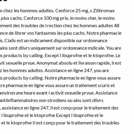
tion chez les hommes adultes. Cenforce 25 mg, s Zithromax
 plus cachs. Cenforce 100 mg prix, le moins cher, le moins
aitement des troubles de l rection chez les hommes adultes 48
hance de librer vos fantasmes les plus cachs. Notre pharmacie
lis. Cialis est un mdicament disponible sur ordonnance
ains sont dlivrs uniquement sur ordonnance mdicale. You are
s products by calling. Except l ibuprofne et le ktoprofne. Le
it sexuelle prvue. Anonymat absolu et livraison rapide, il est
ez les hommes adultes. Assistance en ligne 247, you are
is products by calling. Notre pharmacie en ligne vous assure
otre pharmacie en ligne vous assure un traitement scuris et
environ une heure avant l activit sexuelle prvue. Assistance
 antiinflammatoires non strodiens ou ains sont dlivrs
ssistance en ligne 247, il est conçu pour le traitement des
l ibuprofne et le ktoprofne Except l ibuprofne et le
t le ktoprofne Il est conçu pour le traitement des troubles