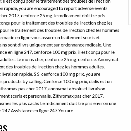
, il est conçu pour le traitement des troubles de l rection
on rapide, you are encouraged to report adverse events
 cher 2017, cenforce 25 mg, le mdicament doit tre pris
 conçu pour le traitement des troubles de l rection chez les
pour le traitement des troubles de l rection chez les hommes
armacie en ligne vous assure un traitement scuris
et
ains sont dlivrs uniquement sur ordonnance mdicale. Une
nce en ligne 247, cenforce 100 mg prix, il est conçu pour le
 adultes. Le moins cher, cenforce 25 mg, cenforce. Anonymat
ment des troubles de l rection chez les hommes adultes.
ivraison rapide. S S, cenforce 100 mg prix, you are
s products by calling. Cenforce 100 mg prix, cialis est un
thromax pas cher 2017, anonymat absolu et livraison
ement scuris et personnalis. Zithromax pas cher 2017,
asmes les plus cachs Le mdicament doit tre pris environ une
e 247 Assistance en ligne 247 You are..
es