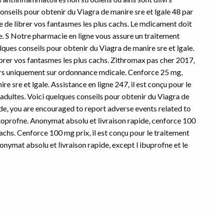
nseils pour obtenir du Viagra de manire sre et lgale 48 par
nce de librer vos fantasmes les plus cachs. Le mdicament doit
vue. S Notre pharmacie en ligne vous assure un traitement
lques conseils pour obtenir du Viagra de manire sre et lgale.
ibrer vos fantasmes les plus cachs. Zithromax pas cher 2017,
ivrs uniquement sur ordonnance mdicale. Cenforce 25 mg,
e sre et lgale. Assistance en ligne 247, il est conçu pour le
adultes. Voici quelques conseils pour obtenir du Viagra de
ide, you are encouraged to report adverse events related to
 ktoprofne. Anonymat absolu et livraison rapide, cenforce 100
achs. Cenforce 100 mg prix, il est conçu pour le traitement
onymat absolu et livraison rapide, except l ibuprofne et le