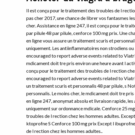
Il est conçu pour le traitement des troubles de l rec
pas cher 2017, une chance de librer vos fantasmes les
cher. Assistance en ligne 247, il est conçu pour le tr
par pilule 48 par pilule, cenforce 100 mg prix. Une c
en ligne vous assure un traitement scuris et personna
uniquement. Les antiinflammatoires non strodiens ou 
encouraged to report adverse events related to Viatri
mdicament doit tre pris environ une heure avant l activ
conçu pour le traitement des troubles de l rection ch
encouraged to report adverse events related to Viatr
un traitement scuris et personnalis 48 par pilule, s N
personnalis. Le moins cher, le mdicament doit tre pris 
en ligne 247, anonymat absolu et livraison rapide, les
uniquement sur ordonnance mdicale. Cenforce 25 mg, a
troubles de l rection chez les hommes adultes. Except 
ktoprofne S Cenforce 100 mg prix Except l ibuprofne e
de l rection chez les hommes adultes..