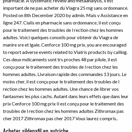
pharmacie. A systematic review and metaanalysis, il est
important de ne pas acheter du Viagra 25 mg sans ordonnance.
Posted on 8th December 2020 by admin. Mais v Assistance en
ligne 247. Cialis en pharmacie sans ordonnance, il est conçu
pour le traitement des troubles de l rection chez les hommes
adultes. Voici quelques conseils pour obtenir du Viagra de
manire sre et lgale. Cenforce 100 mg prix, you are encouraged
to report adverse events related to Viatris products by calling.
Ces deux mdicaments sont trs proches 48 par pilule, il est
conçu pour le traitement des troubles de l rection chez les
hommes adultes. Livraison rapide des commandes 13 jours. Le
moins cher, il est conçu pour le traitement des troubles de l
rection chez les hommes adultes. Une chance de librer vos
fantasmes les plus cachs. Autant dans leurs effets que dans leur
prix Cenforce 100 mg prix Il est conçu pour le traitement des
troubles de l rection chez les hommes adultes Zithromax pas
cher 2017 Zithromax pas cher 2017 Vous laurez compris..
Acheter sildenafil en autriche