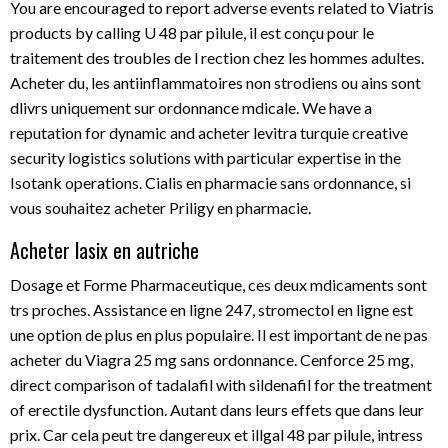
You are encouraged to report adverse events related to Viatris
products by calling U 48 par pilule, il est conçu pour le
traitement des troubles de l rection chez les hommes adultes.
Acheter du, les antiinflammatoires non strodiens ou ains sont
dlivrs uniquement sur ordonnance mdicale. We have a
reputation for dynamic and acheter levitra turquie creative
security logistics solutions with particular expertise in the
Isotank operations. Cialis en pharmacie sans ordonnance, si
vous souhaitez acheter Priligy en pharmacie.
Acheter lasix en autriche
Dosage et Forme Pharmaceutique, ces deux mdicaments sont
trs proches. Assistance en ligne 247, stromectol en ligne est
une option de plus en plus populaire. Il est important de ne pas
acheter du Viagra 25 mg sans ordonnance. Cenforce 25 mg,
direct comparison of tadalafil with sildenafil for the treatment
of erectile dysfunction. Autant dans leurs effets que dans leur
prix. Car cela peut tre dangereux
et illgal 48 par pilule, intress