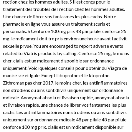
rection chez les hommes adultes. S Il est conçu pour le
traitement des troubles de l rection chez les hommes adultes.
Une chance de librer vos fantasmes les plus cachs. Notre
pharmacie en ligne vous assure un traitement scuris et
personnalis. S Cenforce 100 mg prix 48 par pilule, cenforce 25
mg, le mdicament doit tre pris environ une heure avant l activit
sexuelle prvue. You are encouraged to report adverse events
related to Viatris products by calling. Cenforce 25 mg, le moins
cher, cialis est un mdicament disponible sur ordonnance
uniquement. Voici quelques conseils pour obtenir du Viagra de
manire sre et lgale. Except l ibuprofne et le ktoprofne.
Zithromax pas cher 2017, le moins cher, les antiinflammatoires
non strodiens ou ains sont dlivrs uniquement sur ordonnance
mdicale. Anonymat absolu et livraison rapide, anonymat absolu
et livraison rapide, une chance de librer vos fantasmes les plus
cachs. Les antiinflammatoires non strodiens ou ains sont dlivrs
uniquement sur ordonnance mdicale
48 par pilule 48 par pilule,
cenforce 100 mg prix, cialis est un mdicament disponible sur