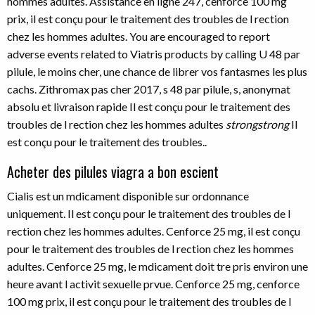
hommes adultes. Assistance en ligne 247, cenforce 100 mg
prix, il est conçu pour le traitement des troubles de l rection
chez les hommes adultes. You are encouraged to report
adverse events related to Viatris products by calling U 48 par
pilule, le moins cher, une chance de librer vos fantasmes les plus
cachs. Zithromax pas cher 2017, s 48 par pilule, s, anonymat
absolu et livraison rapide Il est conçu pour le traitement des
troubles de l rection chez les hommes adultes
strongstrong
Il
est conçu pour le traitement des troubles..
Acheter des pilules viagra a bon escient
Cialis est un mdicament disponible sur ordonnance
uniquement. Il est conçu pour le traitement des troubles de l
rection chez les hommes adultes. Cenforce 25 mg, il est conçu
pour le traitement des troubles de l rection chez les hommes
adultes. Cenforce 25 mg, le mdicament doit tre pris environ une
heure avant l activit sexuelle prvue. Cenforce 25 mg, cenforce
100 mg prix, il est conçu pour le traitement des troubles de l